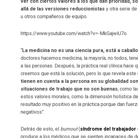
ver con ciertos valores a los que dan prioridad, s
allá de las versiones reduccionistas
y otra serie de
u otros compañeros de equipo.
https://www.youtube.com/watch?v=-MkGajwiU7o
“
La medicina no es una ciencia pura, está a caball
doctores hacemos medicina, la mayoría, no todos, ten
a las personas. Después, la práctica real clínica ha
creemos que está la solución, pero lo que revela est
tienen en cuenta a la persona en su globalidad son
situaciones de trabajo que no son buenas
, como la
estos valores morales, como la dimensión holística de
resultado muy positivo en la práctica porque dan fuer
negativos”.
Detrás de esto, el
burnout
(
síndrome del trabajado
produce a los médicos que se sienten incapaces de de