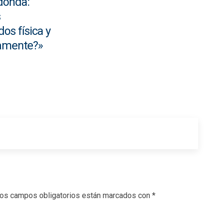
donda:
s
os física y
camente?»
os campos obligatorios están marcados con
*